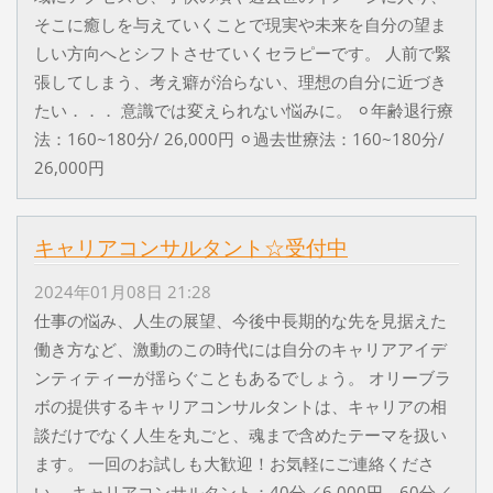
そこに癒しを与えていくことで現実や未来を自分の望ま
しい方向へとシフトさせていくセラピーです。 人前で緊
張してしまう、考え癖が治らない、理想の自分に近づき
たい．．． 意識では変えられない悩みに。 ⚪︎年齢退行療
法：160~180分/ 26,000円 ⚪︎過去世療法：160~180分/
26,000円
キャリアコンサルタント☆受付中
2024年01月08日 21:28
仕事の悩み、人生の展望、今後中長期的な先を見据えた
働き方など、激動のこの時代には自分のキャリアアイデ
ンティティーが揺らぐこともあるでしょう。 オリーブラ
ボの提供するキャリアコンサルタントは、キャリアの相
談だけでなく人生を丸ごと、魂まで含めたテーマを扱い
ます。 一回のお試しも大歓迎！お気軽にご連絡くださ
い。 キャリアコンサルタント：40分／6,000円 60分／